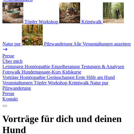
Töpfer Workshop
Krimiwalk
Natur pur
Pilzwanderung
Alle Veranstaltungen anzeigen
Presse
Über mich
Leistungen
Homöopathie
Einzelberatung
Testungen & Analysen
Fotowalk
Hundemassage-Kurs
Kidskurse
Vorträge
Homöopathie
Geräuschangst
Erste Hilfe am Hund
Veranstaltungen
Töpfer Workshop
Krimiwalk
Natur pur
Pilzwanderung
Presse
Kontakt
Vorträge für dich und deinen
Hund