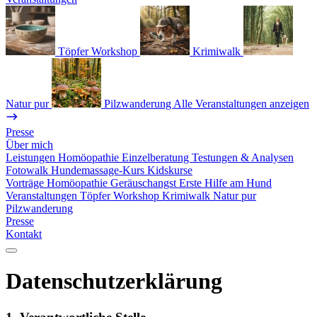
Töpfer Workshop
Krimiwalk
Natur pur
Pilzwanderung
Alle Veranstaltungen anzeigen
Presse
Über mich
Leistungen
Homöopathie
Einzelberatung
Testungen & Analysen
Fotowalk
Hundemassage-Kurs
Kidskurse
Vorträge
Homöopathie
Geräuschangst
Erste Hilfe am Hund
Veranstaltungen
Töpfer Workshop
Krimiwalk
Natur pur
Pilzwanderung
Presse
Kontakt
Datenschutzerklärung