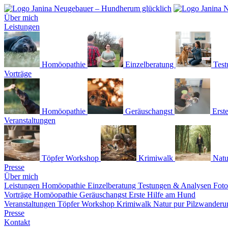
Über mich
Leistungen
Homöopathie
Einzelberatung
Test
Vorträge
Homöopathie
Geräuschangst
Erst
Veranstaltungen
Töpfer Workshop
Krimiwalk
Natu
Presse
Über mich
Leistungen
Homöopathie
Einzelberatung
Testungen & Analysen
Fot
Vorträge
Homöopathie
Geräuschangst
Erste Hilfe am Hund
Veranstaltungen
Töpfer Workshop
Krimiwalk
Natur pur
Pilzwanderu
Presse
Kontakt